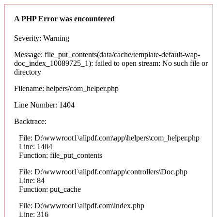
A PHP Error was encountered
Severity: Warning
Message: file_put_contents(data/cache/template-default-wap-
doc_index_10089725_1): failed to open stream: No such file or
directory
Filename: helpers/com_helper.php
Line Number: 1404
Backtrace:
File: D:\wwwroot1\alipdf.com\app\helpers\com_helper.php
Line: 1404
Function: file_put_contents
File: D:\wwwroot1\alipdf.com\app\controllers\Doc.php
Line: 84
Function: put_cache
File: D:\wwwroot1\alipdf.com\index.php
Line: 316