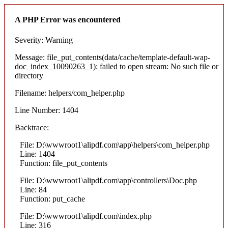
A PHP Error was encountered
Severity: Warning
Message: file_put_contents(data/cache/template-default-wap-
doc_index_10090263_1): failed to open stream: No such file or
directory
Filename: helpers/com_helper.php
Line Number: 1404
Backtrace:
File: D:\wwwroot1\alipdf.com\app\helpers\com_helper.php
Line: 1404
Function: file_put_contents
File: D:\wwwroot1\alipdf.com\app\controllers\Doc.php
Line: 84
Function: put_cache
File: D:\wwwroot1\alipdf.com\index.php
Line: 316