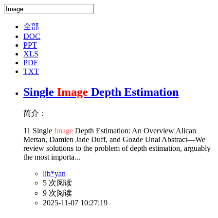
全部
DOC
PPT
XLS
PDF
TXT
Single
Image
Depth Estimation
简介：
11 Single
Image
Depth Estimation: An Overview Alican
Mertan, Damien Jade Duff, and Gozde Unal Abstract—We
review solutions to the problem of depth estimation, arguably
the most importa...
lib*yan
5 次阅读
9 次阅读
2025-11-07 10:27:19