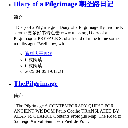
Diary of a Pilgrimage 朝圣路日记
简介：
1Diary of a Pilgrimage 1 Diary of a Pilgrimage By Jerome K.
Jerome 更多好书请点击 www.uus8.org Diary of a
Pilgrimage 2 PREFACE Said a friend of mine to me some
months ago: "Well now, wh...
资料大王PDF
0 次阅读
0 次阅读
2025-04-05 19:12:21
ThePilgrimage
简介：
1The Pilgrimage A CONTEMPORARY QUEST FOR
ANCIENT WISDOM Paulo Coelho TRANSLATED BY
ALAN R. CLARKE Contents Prologue Map: The Road to
Santiago Arrival Saint-Jean-Pied-de-Por...