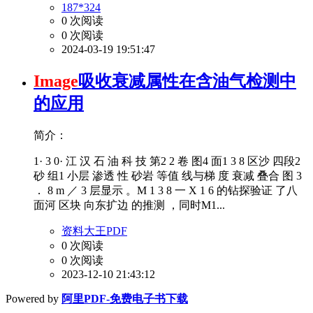
187*324
0 次阅读
0 次阅读
2024-03-19 19:51:47
Image
吸收衰减属性在含油气检测中
的应用
简介：
1· 3 0· 江 汉 石 油 科 技 第2 2 卷 图4 面1 3 8 区沙 四段2
砂 组1 小层 渗透 性 砂岩 等值 线与梯 度 衰减 叠合 图 3
． 8 m ／ 3 层显示 。M 1 3 8 一 X 1 6 的钻探验证 了八
面河 区块 向东扩边 的推测 ，同时M1...
资料大王PDF
0 次阅读
0 次阅读
2023-12-10 21:43:12
Powered by
阿里PDF-免费电子书下载