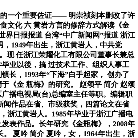
人的一个重要佐证—— 明崇祯刻本删改了许
食文化 六 黄岩方言的修辞方式解读《金
 世界日报报道 台湾“中广新闻网”报道 浙江
男，1949年出生，浙江黄岩人，中共党
师。现 任浙江荣耀化工有限公司董事长兼总
毕业以後，搞 过技术工作、组织人事工
，1993年“下海”白手起家， 创办了
《金 瓶梅》的研究。 赵颂平 简介 赵颂
区广播电视局(台)总编室主任等职。编辑职
新闻作品在省、市级获奖，四篇论文在省
生，浙江黄岩人。1985年毕业于浙江广播电
发表作品。长年研究《金瓶梅》，2008年
 夏吟 简介 夏吟，女，1964年出生，浙