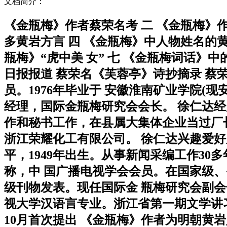
文档简介：
《金瓶梅》作者蔡荣名考 二 《金瓶梅》
多黄岩方言 四 《金瓶梅》中人物姓名的
瓶梅》“虎中美 女” 七 《金瓶梅词话》中
日报报道 蔡荣名《芙蓉亭》诗抄摘录 蔡荣
员。1976年毕业于 安徽淮南矿业学院
经理，国际金瓶梅研究会会长。 徐仁达
作和秘书工作，在县属大集体企业当过厂长
浙江荣耀化工有限公司。 徐仁达兴趣爱好
平，1949年出生。从事新闻采编工作30
称，中 国广播电视学会会员。在国家级
级刊物发表。现任国际金 瓶梅研究会副会长
视大学汉语言专业。浙江省第一期文学讲习
10月首次提出 《金瓶梅》作者为明朝黄岩