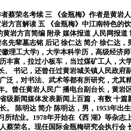
作者蔡荣名考续 三 《金瓶梅》作者是黄岩
黄岩方言解读 五 《金瓶梅》中江南特色的饮
的黄岩方言简编 附录 媒体报道 人民网报道
名先辈墓志铭 后记 徐仁达 简介 徐仁达，
(现安徽理工大学)，大学本科学历，高级经济
经历丰富，拉过小板车，当过煤矿工人，大学
、 书记，还曾任过黄岩城关镇人民政府副镇长
广泛，对书法、武术等都有所研究，尤其精于
多年。曾任黄岩人民广 播电台副台长，黄岩
、省级新闻媒体发表新闻上百篇，有数 十篇
。 陈明达 简介 陈明达，男，1953年出
所结业。1978年开始在《西 湖》等杂志上
人蔡荣名。现任国际金瓶梅研究会执行会 长。