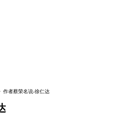
梅》作者蔡荣名说-徐仁达
达