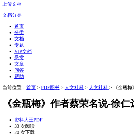
上传文档
文档分类
首页
分类
文档
专题
VIP文档
悬赏
文章
问答
帮助
当前位置：
首页
>
PDF图书
>
人文社科
>
人文社科
> 《金瓶
《金瓶梅》作者蔡荣名说-徐仁
资料大王PDF
33 次阅读
20 次下载