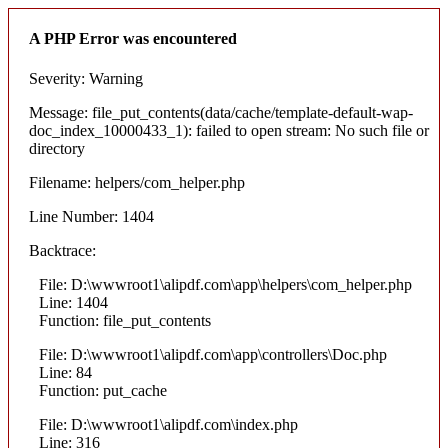
A PHP Error was encountered
Severity: Warning
Message: file_put_contents(data/cache/template-default-wap-
doc_index_10000433_1): failed to open stream: No such file or
directory
Filename: helpers/com_helper.php
Line Number: 1404
Backtrace:
File: D:\wwwroot1\alipdf.com\app\helpers\com_helper.php
Line: 1404
Function: file_put_contents
File: D:\wwwroot1\alipdf.com\app\controllers\Doc.php
Line: 84
Function: put_cache
File: D:\wwwroot1\alipdf.com\index.php
Line: 316