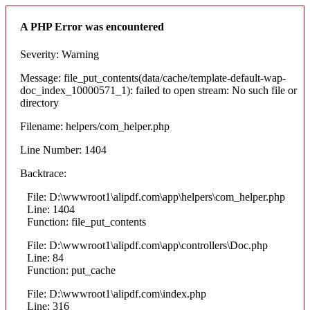
A PHP Error was encountered
Severity: Warning
Message: file_put_contents(data/cache/template-default-wap-
doc_index_10000571_1): failed to open stream: No such file or
directory
Filename: helpers/com_helper.php
Line Number: 1404
Backtrace:
File: D:\wwwroot1\alipdf.com\app\helpers\com_helper.php
Line: 1404
Function: file_put_contents
File: D:\wwwroot1\alipdf.com\app\controllers\Doc.php
Line: 84
Function: put_cache
File: D:\wwwroot1\alipdf.com\index.php
Line: 316