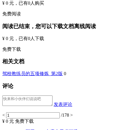
¥ 0 元
，已有
0
人购买
免费阅读
阅读已结束，您可以下载文档离线阅读
¥ 0 元
，已有
0
人下载
免费下载
相关文档
驾校教练员的五项修炼_第2版
0
评论
发表评论
<
/178
>
¥ 0 元
免费下载