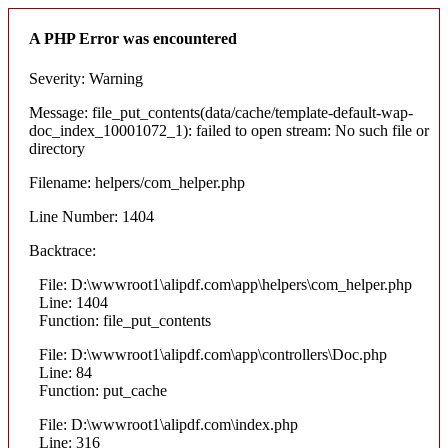
A PHP Error was encountered
Severity: Warning
Message: file_put_contents(data/cache/template-default-wap-
doc_index_10001072_1): failed to open stream: No such file or
directory
Filename: helpers/com_helper.php
Line Number: 1404
Backtrace:
File: D:\wwwroot1\alipdf.com\app\helpers\com_helper.php
Line: 1404
Function: file_put_contents
File: D:\wwwroot1\alipdf.com\app\controllers\Doc.php
Line: 84
Function: put_cache
File: D:\wwwroot1\alipdf.com\index.php
Line: 316