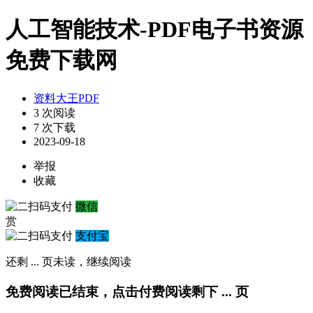
人工智能技术-PDF电子书资源
免费下载网
资料大王PDF
3 次阅读
7 次下载
2023-09-18
举报
收藏
微信
赏
支付宝
还剩
...
页未读，
继续阅读
免费阅读已结束，点击付费阅读剩下
...
页