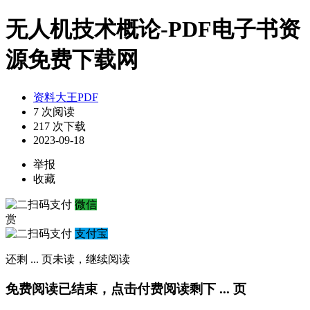
无人机技术概论-PDF电子书资
源免费下载网
资料大王PDF
7 次阅读
217 次下载
2023-09-18
举报
收藏
微信
赏
支付宝
还剩
...
页未读，
继续阅读
免费阅读已结束，点击付费阅读剩下
...
页