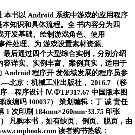
社 本书以 Android 系统中游戏的应用程序
的基本知识和具体流程。全 书内容分为四
oid 游戏开发基础、绘制游戏角色、使用
戏事件处理、为 游戏设置素材资源、
理引擎。最后通过四个大型综合实例，分别介绍
内容详实、实例丰富、案例真实，适用于
Android 程序开 发领域发展的程序员参
—北京：机械工业出版社， 2016.7 （移
戏程序―程序设计 Ⅳ.①TP317.67 中国版本图
邮政编码 100037） 策划编辑：丁 诚 责任
 次印刷 184mm×260mm·33.75 印张
0 元（含 1CD） 凡购本书，如有缺页、倒页、脱页，由
w.cmpbook.com 读者购书热线：