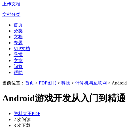
上传文档
文档分类
首页
分类
文档
专题
VIP文档
悬赏
文章
问答
帮助
当前位置：
首页
>
PDF图书
>
科技
>
计算机与互联网
> And
Android游戏开发从入门到精通
资料大王PDF
2 次阅读
3 次下载