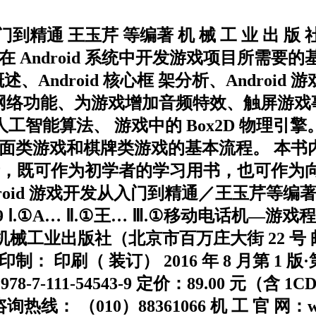
到精通 王玉芹 等编著 机 械 工 业 出 版 
 Android 系统中开发游戏项目所需要
统概述、Android 核心框 架分析、Andr
戏添加网络功能、为游戏增加音频特效、触屏游
的人工智能算法、 游戏中的 Box2D 物
桌面类游戏和棋牌类游戏的基本流程。 本书
读者，既可作为初学者的学习用书，也可作为向 
roid 游戏开发从入门到精通／王玉芹等编著.
543-9 Ⅰ.①A… Ⅱ.①王… Ⅲ.①移动电话机―游
9 号 机械工业出版社（北京市百万庄大街 22 号 
印刷（ 装订） 2016 年 8 月第 1 版·第 1
BN 978-7-111-54543-9 定价：89.0
 （010）88361066 机 工 官 网：ww