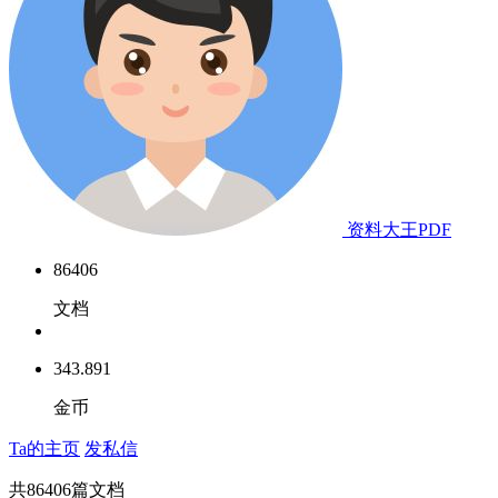
资料大王PDF
86406
文档
343.891
金币
Ta的主页
发私信
共
86406
篇文档