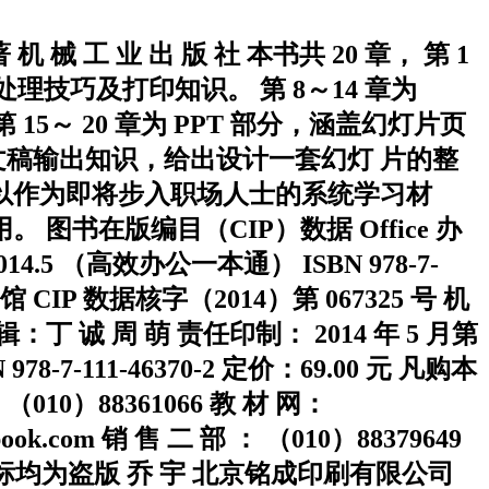
械 工 业 出 版 社 本书共 20 章， 第 1
动处理技巧及打印知识。 第 8～14 章为
15～ 20 章为 PPT 部分，涵盖幻灯片页
稿输出知识，给出设计一套幻灯 片的整
以作为即将步入职场人士的系统学习材
书在版编目（CIP）数据 Office 办
 （高效办公一本通） ISBN 978-7-
馆 CIP 数据核字（2014）第 067325 号 机
丁 诚 周 萌 责任印制： 2014 年 5 月第
978-7-111-46370-2 定价：69.00 元 凡购本
0）88361066 教 材 网：
book.com 销 售 二 部 ： （010）88379649
封面无防伪标均为盗版 乔 宇 北京铭成印刷有限公司