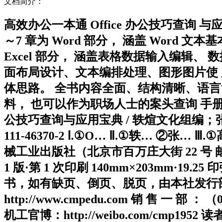
文档简介：
高效办公一本通 Office 办公技巧查询 与应
～7 章为 Word 部分， 涵盖 Word 
Excel 部分， 涵盖表格数据输入编辑、 
面布局设计、文本编排处理、图形图片使
体思路。 全书内容全面、结构清晰、语
料， 也可以作为职场人士的案头查询 手册，
公技巧查询与应用宝典 / 轶煊文化组编；张军翔
111-46370-2 Ⅰ.①O… Ⅱ.①轶… ②张… 
械工业出版社（北京市百万庄大街 22 号 邮政编
1 版·第 1 次印刷 140mm×203mm·19.25 印
书，如有缺页、倒页、脱页，由本社发行部调换 电
http://www.cmpedu.com 销 售 一 部 ： 
机工官博：http://weibo.com/cmp