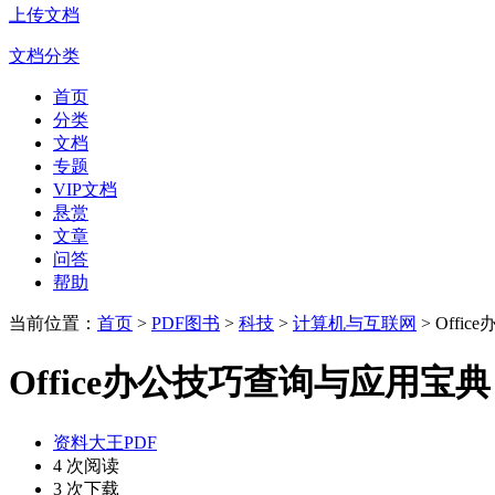
上传文档
文档分类
首页
分类
文档
专题
VIP文档
悬赏
文章
问答
帮助
当前位置：
首页
>
PDF图书
>
科技
>
计算机与互联网
> Off
Office办公技巧查询与应用宝典
资料大王PDF
4 次阅读
3 次下载