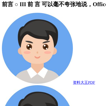
前言 ○ III 前 言 可以毫不夸张地说，Of
资料大王PDF