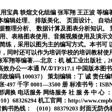
用宝典 轶煊文化组编 张军翔 王正波 等编著 机 
文本基本编辑处理、 排版美化、 页面设计、 自
数据整理分析、 数据计算及图表分析知识。 第 
 用、表格图表使用、音频视频使用及演示文
言简练，采用以图为主的编写方式。本书可 
同时还可以作为培训学校的培训教材使用。 图
等编著.—北京：机 械工业出版社，2014.5
Ⅲ.①高效办公一本通 Ⅳ.①TP317.1 中国版本图书
码 100037） 策划编辑：丁 诚 责任编辑：
张·497 千字 0001―3500 册 标准书号：ISBN 
话服务 网络服务 社 服 务 中 心 ： （01
（010）68326294 机工官网：http://www.cmp
1952 读者购书热线： （010）88379203 