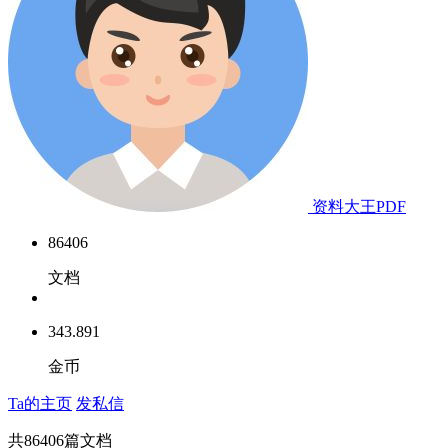
资料大王PDF
86406
文档
343.891
金币
Ta的主页
发私信
共
86406
篇文档