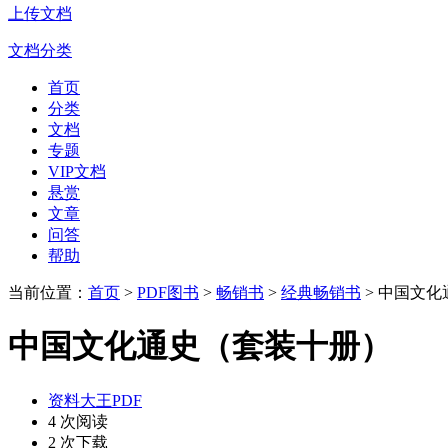
上传文档
文档分类
首页
分类
文档
专题
VIP文档
悬赏
文章
问答
帮助
当前位置：
首页
>
PDF图书
>
畅销书
>
经典畅销书
> 中国文
中国文化通史（套装十册）
资料大王PDF
4 次阅读
2 次下载