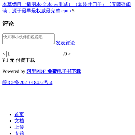
本草纲目（插图本·全本·未删减）（套装共四册）【无障碍阅
读，源于最早最权威最完整.epub
5
评论
发表评论
<
/0
>
¥ 1 元
付费下载
Powered by
阿里PDF-免费电子书下载
皖ICP备2021018472号-4
首页
文档
上传
专题