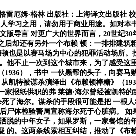
]格雷厄姆·格林 出版社：上海译文出版社 
。 本书仅供个人学习之用，请勿用于商业用途。如
文版导言 对更广大的世界而言，20世纪3
之后却还有另外一个布赖 顿：一排排建筑
赖顿也是以赛马场为中心的犯罪活动场所。
面。他不止一次到这个城市来，为了感受这里
1936），书中 一伙黑帮的头子，向赛马
 从凯特被谋杀演绎出《布赖顿棒糖》（19
一家报纸供职的弗 莱德·海尔曾经被凯特
朗杀死了海尔。谋杀的手段很可能是把 一根
后尸体检验警局宣称海尔死于心脏病。 如
遥洒脱的中年女子，如果罗斯，一家餐馆的年
疑 的。这两条线索相互纠结，推动了《布赖