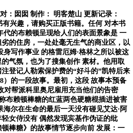
校对：囡囡 制作： 明客楚山 更新记录：
对本书有兴趣，请购买正版书籍。任何 对本书
0年代的布赖顿呈现给人们的表面景象是 一
粗劣的住房，一处处毫无生气的商业区，以
投身写作事业 的格雷厄姆·格林之所以被这
的气氛，也为了搜集创作 素材。他用取
赌注登记人勒索保护费的“好斗的”凯特后来
38）的一段故事。最初，这段 故事本预备
的敌对帮派科里奥尼雇用充当他们的告密
人称布赖顿棒糖的红蓝两色硬糖棍插进被害
果海尔在生命的最后一天没有碰见艾达·阿
轻女侍没有 偶然发现宾基作伪证的纰
顿棒糖》的故事情节逐步向前 发展：一