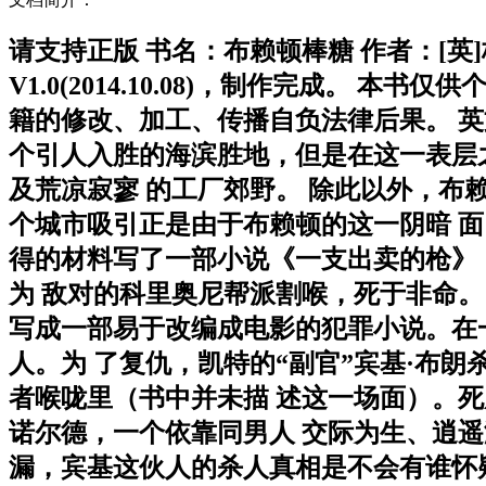
请支持正版 书名：布赖顿棒糖 作者：[英
V1.0(2014.10.08)，制作完成
籍的修改、加工、传播自负法律后果。 英
个引人入胜的海滨胜地，但是在这一表层
及荒凉寂寥 的工厂郊野。 除此以外，布
个城市吸引正是由于布赖顿的这一阴暗 
得的材料写了一部小说《一支出卖的枪》（
为 敌对的科里奥尼帮派割喉，死于非命。
写成一部易于改编成电影的犯罪小说。在
人。为 了复仇，凯特的“副官”宾基·布
者喉咙里（书中并未描 述这一场面）。死
诺尔德，一个依靠同男人 交际为生、逍
漏，宾基这伙人的杀人真相是不会有谁怀