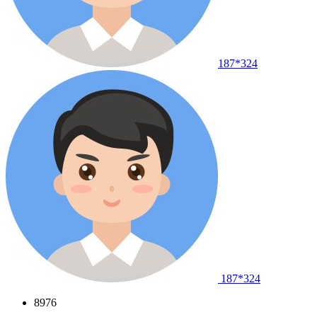
187*324
187*324
8976