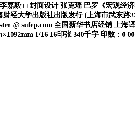
 张美芳 李嘉毅 □ 封面设计 张克瑶 巴罗《宏
经大学出版社出版发行 (上海市武东路321号乙
ebmaster @ sufep.com 全国新华书店
92mm 1/16 16印张 340千字 印数：0 001-4 