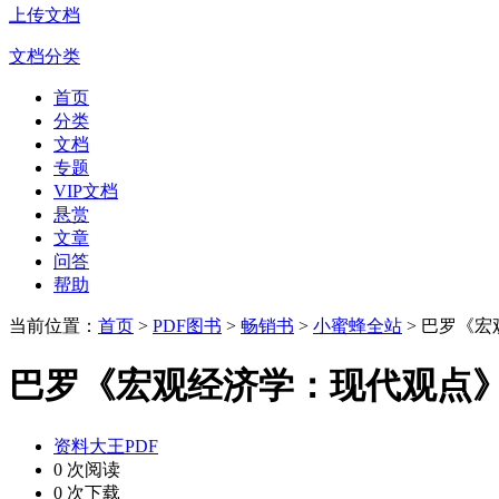
上传文档
文档分类
首页
分类
文档
专题
VIP文档
悬赏
文章
问答
帮助
当前位置：
首页
>
PDF图书
>
畅销书
>
小蜜蜂全站
> 巴罗《
巴罗《宏观经济学：现代观点》
资料大王PDF
0 次阅读
0 次下载