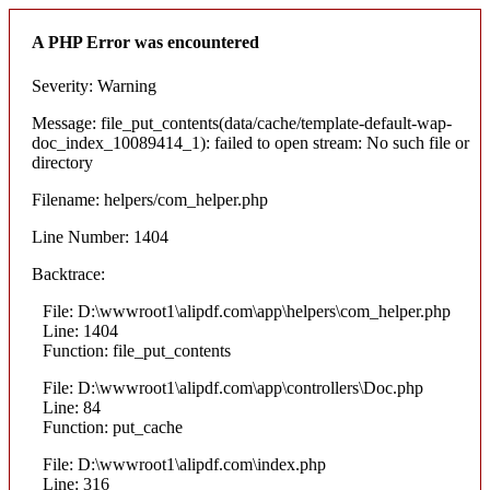
A PHP Error was encountered
Severity: Warning
Message: file_put_contents(data/cache/template-default-wap-
doc_index_10089414_1): failed to open stream: No such file or
directory
Filename: helpers/com_helper.php
Line Number: 1404
Backtrace:
File: D:\wwwroot1\alipdf.com\app\helpers\com_helper.php
Line: 1404
Function: file_put_contents
File: D:\wwwroot1\alipdf.com\app\controllers\Doc.php
Line: 84
Function: put_cache
File: D:\wwwroot1\alipdf.com\index.php
Line: 316