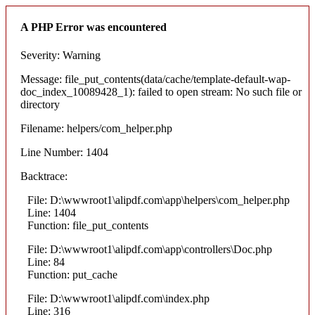
A PHP Error was encountered
Severity: Warning
Message: file_put_contents(data/cache/template-default-wap-
doc_index_10089428_1): failed to open stream: No such file or
directory
Filename: helpers/com_helper.php
Line Number: 1404
Backtrace:
File: D:\wwwroot1\alipdf.com\app\helpers\com_helper.php
Line: 1404
Function: file_put_contents
File: D:\wwwroot1\alipdf.com\app\controllers\Doc.php
Line: 84
Function: put_cache
File: D:\wwwroot1\alipdf.com\index.php
Line: 316