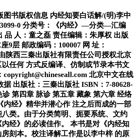
字版图书版权信息 内经知要白话解/(明)李中
0483099-0 分类号：《内经》—分类—汇编
 出 品 人：童之磊 责任编辑：朱厚权 出版
 邮政编码：100007 网 址：
：null 本书由陕西三秦出版社有限责任公司授权北京
以任何 方式反编译、仿制或节录本书文
t@chineseall.com 北京中文在线
社：三秦出版社 ISBN：7-80628-
 色诊 第四章 脉诊 第五章 藏象 第六章 经络
辑《内经》精华并潜心作 注之后而成的一部
能八类。由于分类简明、扼要系统、文约
内经》的必读佳作。 本书是对《内经知
房刻本。校注译解工作是以李中梓 的原