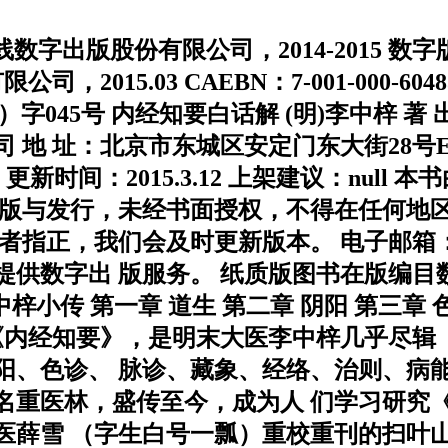
数字出版股份有限公司，2014-2015 数
2015.03 CAEBN：7-001-000-6
）字045号 内经知要白话解 (明)李中梓 著
 址：北京市东城区安定门东大街28号E座9层
15.03.15 更新时间：2015.3.12 上架建议
出版与发行，未经书面授权，不得在任何地区
我们会及时更新版本。 电子邮箱：copyrigh
字出 版服务。 纸质版图书在版编目数据 出版
例 李中梓小传 第一章 道生 第二章 阴阳 第三章
言 《内经知要》，是明末大医李中梓几乎尽
阳、色诊、 脉诊、藏象、经络、治则、病
名重医林，盛传至今，成为人 们学习研究《
医薛雪 （字生白号一瓢）重校重刊的扫叶山