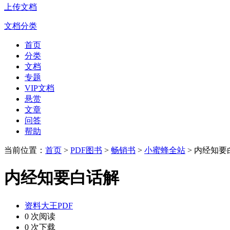
上传文档
文档分类
首页
分类
文档
专题
VIP文档
悬赏
文章
问答
帮助
当前位置：
首页
>
PDF图书
>
畅销书
>
小蜜蜂全站
> 内经知要
内经知要白话解
资料大王PDF
0 次阅读
0 次下载