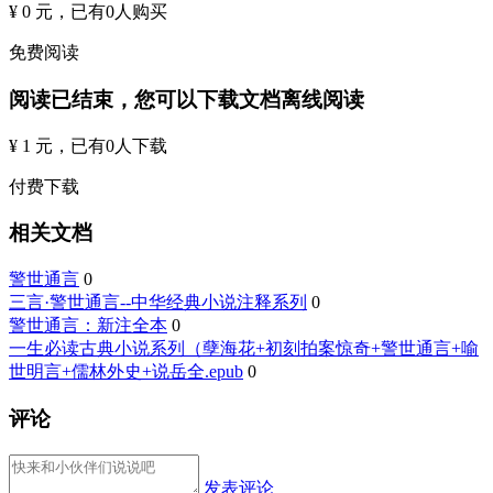
¥ 0 元
，已有
0
人购买
免费阅读
阅读已结束，您可以下载文档离线阅读
¥ 1 元
，已有
0
人下载
付费下载
相关文档
警世通言
0
三言·警世通言--中华经典小说注释系列
0
警世通言：新注全本
0
一生必读古典小说系列（孽海花+初刻拍案惊奇+警世通言+喻
世明言+儒林外史+说岳全.epub
0
评论
发表评论