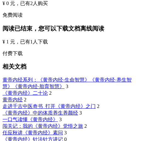
¥ 0 元
，已有
2
人购买
免费阅读
阅读已结束，您可以下载文档离线阅读
¥ 1 元
，已有
1
人下载
付费下载
相关文档
黄帝内经系列：《黄帝内经·生命智慧》《黄帝内经·养生智
慧》《黄帝内经·胎育智慧》
3
《黄帝内经》二十论
2
黄帝内经
2
走进千古中医奇书_打开《黄帝内经》之门
2
《黄帝内经》中的体质养生养颜经
3
一口气读懂《黄帝内经》
3
闯关记：我的《黄帝内经》觉悟之旅
2
任应秋讲《黄帝内经》素问
3
《黄帝内经》针法针方讲记
0