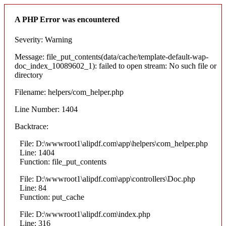
A PHP Error was encountered
Severity: Warning
Message: file_put_contents(data/cache/template-default-wap-
doc_index_10089602_1): failed to open stream: No such file or
directory
Filename: helpers/com_helper.php
Line Number: 1404
Backtrace:
File: D:\wwwroot1\alipdf.com\app\helpers\com_helper.php
Line: 1404
Function: file_put_contents
File: D:\wwwroot1\alipdf.com\app\controllers\Doc.php
Line: 84
Function: put_cache
File: D:\wwwroot1\alipdf.com\index.php
Line: 316