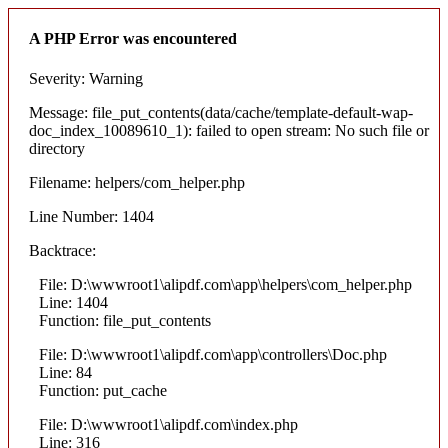
A PHP Error was encountered
Severity: Warning
Message: file_put_contents(data/cache/template-default-wap-
doc_index_10089610_1): failed to open stream: No such file or
directory
Filename: helpers/com_helper.php
Line Number: 1404
Backtrace:
File: D:\wwwroot1\alipdf.com\app\helpers\com_helper.php
Line: 1404
Function: file_put_contents
File: D:\wwwroot1\alipdf.com\app\controllers\Doc.php
Line: 84
Function: put_cache
File: D:\wwwroot1\alipdf.com\index.php
Line: 316