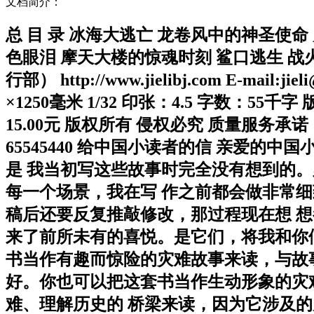
文档简介：
总 目 录 冰海大逃亡 龙卷风中的神圣使
色眼泪 摩天大楼的惊魂时刻 鲨口逃生 战火重生
行部） http://www.jielibj.com E-
×1250毫米 1/32 印张：4.5 字数：55千
15.00元 版权所有 侵权必究 质量服务
65545440 给中国小读者的信 亲爱的
是 我当初写这些故事时完全没有想到的
每一个场景，我在写 作之前都会做非常
稿后还要反复推敲修改，那过程现在想 
来了前所未有的喜悦。是它们，将我和你
书当作有趣而惊险的灾难故事来读，与故
好。你也可以把这套书当作生动形象的灾
难、理解历史的 桥梁来读，因为它涉及