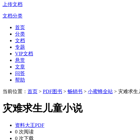
上传文档
文档分类
首页
分类
文档
专题
VIP文档
悬赏
文章
问答
帮助
当前位置：
首页
>
PDF图书
>
畅销书
>
小蜜蜂全站
> 灾难求生
灾难求生儿童小说
资料大王PDF
0 次阅读
0 次下载