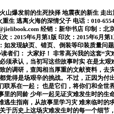
命 火山爆发前的生死抉择 地震夜的新生 走
 逃离火海的深情父子 电话：010-6554656
mail:jieli@jielibook.com 经销：新
字 版次：2015年6月第1版 印次：2015年6月第1
承诺：如发现缺页、错页、倒装等印装质量问题
中国小读者们： 大家好！ 非常高兴我的这套
。必须承认，当初写这些故事时实 在是太艰
细致的调研，查阅相当厚重的文献资料，去灾
想都觉得是场艰辛的挑战。不过，正因为付出
们联系在一起； 也是它们，将你们和全世界
事里的同龄 少年一起见证灾难发生时的生
难逃生指南，从故事里学习灾 难来临时的
的关于历史上这场灾难发生时的每一个细节，