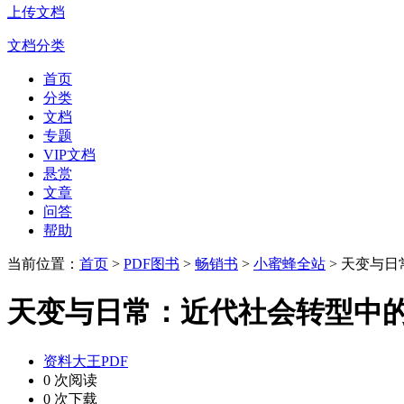
上传文档
文档分类
首页
分类
文档
专题
VIP文档
悬赏
文章
问答
帮助
当前位置：
首页
>
PDF图书
>
畅销书
>
小蜜蜂全站
> 天变与
天变与日常：近代社会转型中
资料大王PDF
0 次阅读
0 次下载