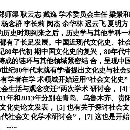
郑师渠 耿云志 戴逸 学术委员会主任 梁景
 杨念群 李长莉 闵杰 余华林 迟云飞 夏明方
新的历史时期到来之后，历史学与其他学科一
也都有了长足发展。中国近现代文化史、社会
80年代初 期中国文化史的复兴，80年代
铸成的链环与其他领域紧密结 合，呈现中
世纪80年代末就有学者提出文化史与社会史相
年有学者在学 术领域开始运用“社会文化史” [
会生活与观念变迁”两次学术 研讨会， [4
年、2011年和2013年分别在青岛、乌鲁木齐
史论文发表， [5] 也有关于探讨社会文化史的
当代社会文 化学术研讨会”， [7] 这也是
....