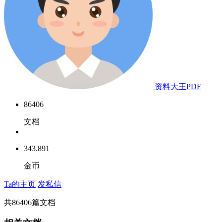
资料大王PDF
86406
文档
343.891
金币
Ta的主页
发私信
共
86406
篇文档