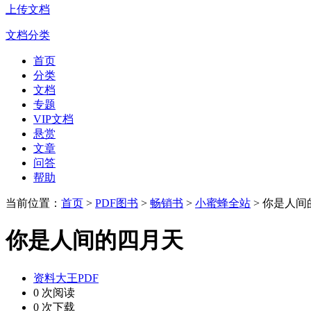
上传文档
文档分类
首页
分类
文档
专题
VIP文档
悬赏
文章
问答
帮助
当前位置：
首页
>
PDF图书
>
畅销书
>
小蜜蜂全站
> 你是人间
你是人间的四月天
资料大王PDF
0 次阅读
0 次下载