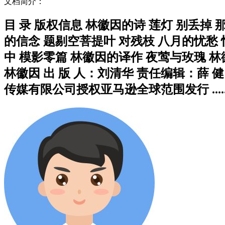
文档简介：
目 录 版权信息 林徽因的诗 莲灯 别丢掉
的信念 题剔空菩提叶 对残枝 八月的忧愁 
中 模影零篇 林徽因的译作 夜莺与玫瑰 林
林徽因 出 版 人：刘清华 责任编辑：薛 
传媒有限公司授权亚马逊全球范围发行 .....