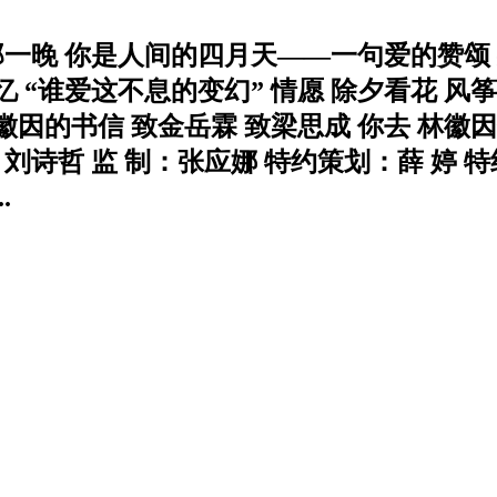
 那一晚 你是人间的四月天——一句爱的赞颂 
忆 “谁爱这不息的变幻” 情愿 除夕看花 风筝
徽因的书信 致金岳霖 致梁思成 你去 林徽因
健 刘诗哲 监 制：张应娜 特约策划：薛 婷
.