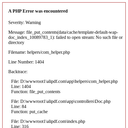
A PHP Error was encountered
Severity: Warning
Message: file_put_contents(data/cache/template-default-wap-
doc_index_10089783_1): failed to open stream: No such file or
directory
Filename: helpers/com_helper.php
Line Number: 1404
Backtrace:
File: D:\wwwroot1\alipdf.com\app\helpers\com_helper.php
Line: 1404
Function: file_put_contents
File: D:\wwwroot1\alipdf.com\app\controllers\Doc.php
Line: 84
Function: put_cache
File: D:\wwwroot1\alipdf.com\index.php
Line: 316