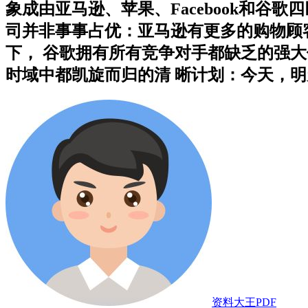
象成由亚马逊、苹果、Facebook和谷
司并非事事占优：亚马逊有更多的购物顾客，
下， 谷歌拥有所有竞争对手都缺乏的强
时域中都凯旋而归的清 晰计划：今天，明天
资料大王PDF