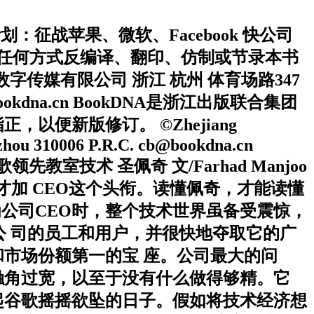
划：征战苹果、微软、Facebook 快公司
区以任何方式反编译、翻印、仿制或节录本书
版集团数字传媒有限公司 浙江 杭州 体育场路347
okdna.cn BookDNA是浙江出版联合集团
便新版修订。 ©Zhejiang
zhou 310006 P.R.C. cb@bookdna.cn
领先教室技术 圣佩奇 文/Farhad Manjoo
011年才加 CEO这个头衔。读懂佩奇，才能读懂
t）成为公司CEO时，整个技术世界虽备受震惊，
索公 司的员工和用户，并很快地夺取它的广
市场份额第一的宝 座。公司最大的问
触角过宽，以至于没有什么做得够精。它
起谷歌摇摇欲坠的日子。假如将技术经济想