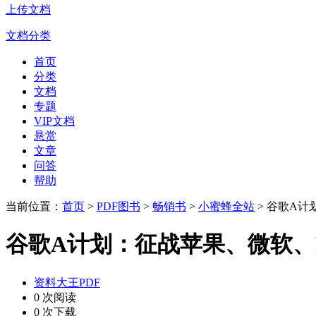
上传文档
文档分类
首页
分类
文档
专题
VIP文档
悬赏
文章
问答
帮助
当前位置：
首页
>
PDF图书
>
畅销书
>
小蜜蜂全站
> 谷歌A计
谷歌A计划：征战苹果、微软、Fa
资料大王PDF
0 次阅读
0 次下载