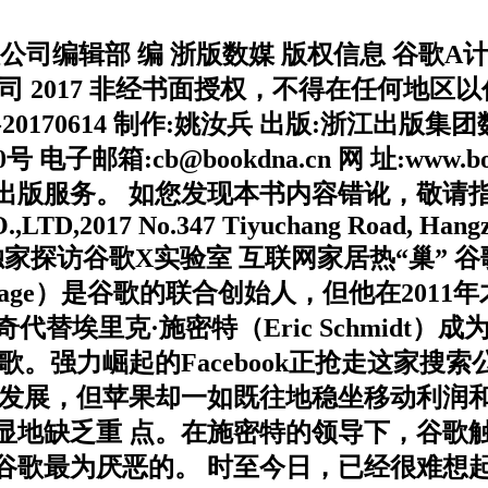
 快公司编辑部 编 浙版数媒 版权信息 谷歌A计
司 2017 非经书面授权，不得在任何地
525-20170614 制作:姚汝兵 出版:浙江出
邮箱:cb@bookdna.cn 网 址:www.bo
服务。 如您发现本书内容错讹，敬请指正，以
CO.,LTD,2017 No.347 Tiyuchang Road, Hang
谷歌 独家探访谷歌X实验室 互联网家居热“巢” 谷歌
Larry Page）是谷歌的联合创始人，但他在2
奇代替埃里克·施密特（Eric Schmid
。强力崛起的Facebook正抢走这家搜
断发展，但苹果却一如既往地稳坐移动利润和
显地缺乏重 点。在施密特的领导下，谷歌
是谷歌最为厌恶的。 时至今日，已经很难想