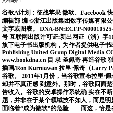
文档简介：
谷歌A计划：征战苹果 微软、Facebook
编辑部 编 ©浙江出版集团数字传媒有限公
文字或图表。 DNA-BN:ECFP-N00010
号 互联网出版许可证:新出网证（浙）字10号 电子
旗下电子书出版机构，为作者提供电子书出版
Publishing United Group Digital Media 
www.bookdna.cn 目 录 圣佩奇 再造
插画/Ron Kurniawan 拉里·佩奇（
谷歌。 2011年1月份，当谷歌宣布拉里·佩
却并不真正感 到意外。那时，谷歌四面楚歌
告收入。谷歌的安卓操作系统确 实在不
题，并非在于某个领域技不如人，而是明
面临着“成为微软”的危险——而这，恰