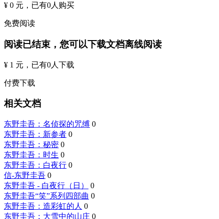
¥ 0 元
，已有
0
人购买
免费阅读
阅读已结束，您可以下载文档离线阅读
¥ 1 元
，已有
0
人下载
付费下载
相关文档
东野圭吾：名侦探的咒缚
0
东野圭吾：新参者
0
东野圭吾：秘密
0
东野圭吾：时生
0
东野圭吾：白夜行
0
信-东野圭吾
0
东野圭吾 - 白夜行（日）
0
东野圭吾“笑”系列四部曲
0
东野圭吾：造彩虹的人
0
东野圭吾：大雪中的山庄
0