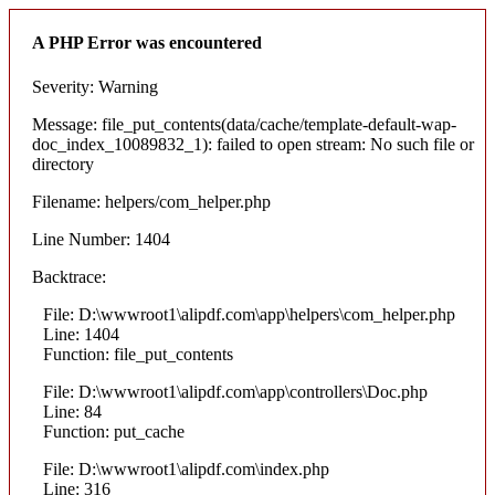
A PHP Error was encountered
Severity: Warning
Message: file_put_contents(data/cache/template-default-wap-
doc_index_10089832_1): failed to open stream: No such file or
directory
Filename: helpers/com_helper.php
Line Number: 1404
Backtrace:
File: D:\wwwroot1\alipdf.com\app\helpers\com_helper.php
Line: 1404
Function: file_put_contents
File: D:\wwwroot1\alipdf.com\app\controllers\Doc.php
Line: 84
Function: put_cache
File: D:\wwwroot1\alipdf.com\index.php
Line: 316