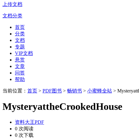
上传文档
文档分类
首页
分类
文档
专题
VIP文档
悬赏
文章
问答
帮助
当前位置：
首页
>
PDF图书
>
畅销书
>
小蜜蜂全站
> Mysteryat
MysteryattheCrookedHouse
资料大王PDF
0 次阅读
0 次下载