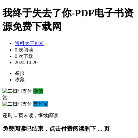
我终于失去了你-PDF电子书资
源免费下载网
资料大王PDF
0 次阅读
0 次下载
2024-10-20
举报
收藏
微信
赏
支付宝
还剩
...
页未读，
继续阅读
免费阅读已结束，点击付费阅读剩下
...
页