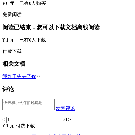
¥ 0 元
，已有
0
人购买
免费阅读
阅读已结束，您可以下载文档离线阅读
¥ 1 元
，已有
0
人下载
付费下载
相关文档
我终于失去了你
0
评论
发表评论
<
/0
>
¥ 1 元
付费下载