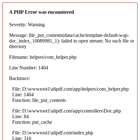
A PHP Error was encountered
Severity: Warning
Message: file_put_contents(data/cache/template-default-wap-
doc_index_10089981_1): failed to open stream: No such file or
directory
Filename: helpers/com_helper.php
Line Number: 1404
Backtrace:
File: D:\wwwroot1\alipdf.com\app\helpers\com_helper.php
Line: 1404
Function: file_put_contents
File: D:\wwwroot1\alipdf.com\app\controllers\Doc.php
Line: 84
Function: put_cache
File: D:\wwwroot1\alipdf.com\index.php
Line: 316