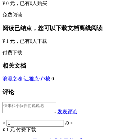
¥ 0 元
，已有
0
人购买
免费阅读
阅读已结束，您可以下载文档离线阅读
¥ 1 元
，已有
0
人下载
付费下载
相关文档
浪漫之魂·让雅克·卢梭
0
评论
发表评论
<
/0
>
¥ 1 元
付费下载