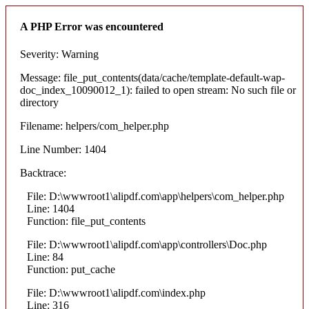
A PHP Error was encountered
Severity: Warning
Message: file_put_contents(data/cache/template-default-wap-
doc_index_10090012_1): failed to open stream: No such file or
directory
Filename: helpers/com_helper.php
Line Number: 1404
Backtrace:
File: D:\wwwroot1\alipdf.com\app\helpers\com_helper.php
Line: 1404
Function: file_put_contents
File: D:\wwwroot1\alipdf.com\app\controllers\Doc.php
Line: 84
Function: put_cache
File: D:\wwwroot1\alipdf.com\index.php
Line: 316