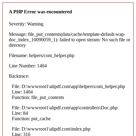
A PHP Error was encountered
Severity: Warning
Message: file_put_contents(data/cache/template-default-wap-
doc_index_10090059_1): failed to open stream: No such file or
directory
Filename: helpers/com_helper.php
Line Number: 1404
Backtrace:
File: D:\wwwroot1\alipdf.com\app\helpers\com_helper.php
Line: 1404
Function: file_put_contents
File: D:\wwwroot1\alipdf.com\app\controllers\Doc.php
Line: 84
Function: put_cache
File: D:\wwwroot1\alipdf.com\index.php
Line: 316