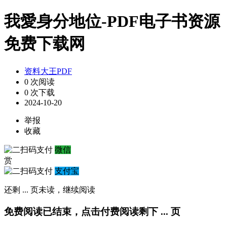
我愛身分地位-PDF电子书资源
免费下载网
资料大王PDF
0 次阅读
0 次下载
2024-10-20
举报
收藏
微信
赏
支付宝
还剩
...
页未读，
继续阅读
免费阅读已结束，点击付费阅读剩下
...
页