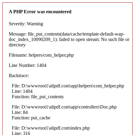
A PHP Error was encountered
Severity: Warning
Message: file_put_contents(data/cache/template-default-wap-
doc_index_10090209_1): failed to open stream: No such file or
directory
Filename: helpers/com_helper.php
Line Number: 1404
Backtrace:
File: D:\wwwroot1\alipdf.com\app\helpers\com_helper.php
Line: 1404
Function: file_put_contents
File: D:\wwwroot1\alipdf.com\app\controllers\Doc.php
Line: 84
Function: put_cache
File: D:\wwwroot1\alipdf.com\index.php
Line: 316