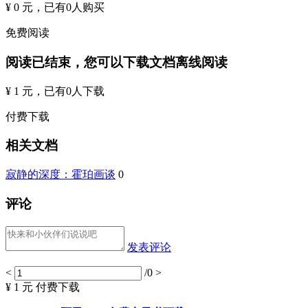
¥ 0 元
，已有
0
人购买
免费阅读
阅读已结束，您可以下载文档离线阅读
¥ 1 元
，已有
0
人下载
付费下载
相关文档
寂静的深度：霍珀画谈
0
评论
发表评论
<
/0
>
¥ 1 元
付费下载