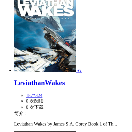
¥1
LeviathanWakes
187*324
0 次阅读
0 次下载
简介：
Leviathan Wakes by James S.A. Corey Book 1 of Th...