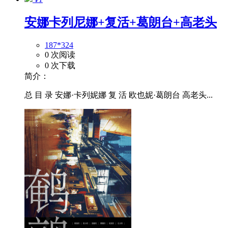
安娜卡列尼娜+复活+葛朗台+高老头
187*324
0 次阅读
0 次下载
简介：
总 目 录 安娜·卡列妮娜 复 活 欧也妮·葛朗台 高老头...