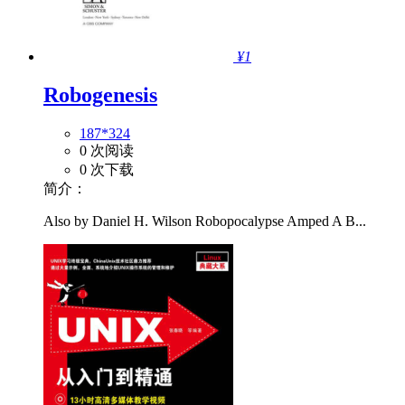
¥1
Robogenesis
187*324
0 次阅读
0 次下载
简介：
Also by Daniel H. Wilson Robopocalypse Amped A B...