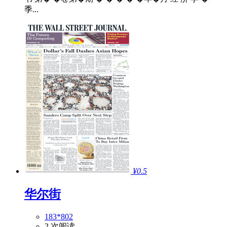
季...
¥0.5
华尔街
183*802
2 次阅读