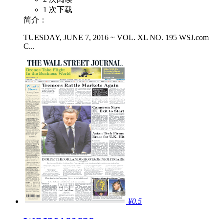
1 次下载
简介：
TUESDAY, JUNE 7, 2016 ~ VOL. XL NO. 195 WSJ.com
C...
¥0.5