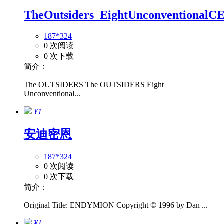
TheOutsiders_EightUnconventionalC
187*324
0 次阅读
0 次下载
简介：
The OUTSIDERS The OUTSIDERS Eight
Unconventional...
¥1
安迪密恩
187*324
0 次阅读
0 次下载
简介：
Original Title: ENDYMION Copyright © 1996 by Dan ...
¥1