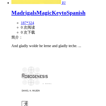
¥1
MadrigalsMagicKeytoSpanish
187*324
0 次阅读
0 次下载
简介：
And gladly wolde he lerne and gladly teche. ...