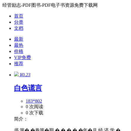
经管励志-PDF图书-PDF电子书资源免费下载网
首页
分类
文档
最新
最热
价格
VIP免费
推荐
¥0.23
白色谎言
183*802
0 次阅读
0 次下载
简介：
书 第� �卷第�期 � � � � �年�月 经 济 学 �