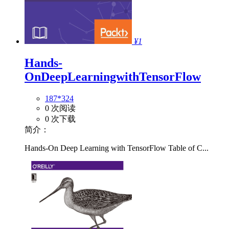
¥1
Hands-
OnDeepLearningwithTensorFlow
187*324
0 次阅读
0 次下载
简介：
Hands-On Deep Learning with TensorFlow Table of C...