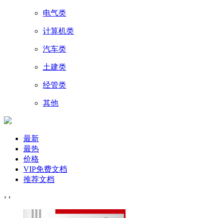
电气类
计算机类
汽车类
土建类
经管类
其他
最新
最热
价格
VIP免费文档
推荐文档
›
‹