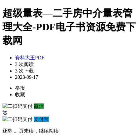
超级量表—二手房中介量表管
理大全-PDF电子书资源免费下
载网
资料大王PDF
3 次阅读
3 次下载
2023-09-17
举报
收藏
微信
赏
支付宝
还剩
...
页未读，
继续阅读