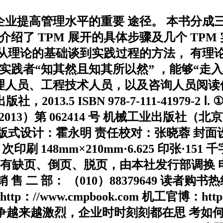
企业提高管理水平的重要 途径。 本书分成三大
绍了 TPM 展开的具体步骤及几个 TPM
容从理论的基础谈到实践过程的方法， 有理论
实践者“知其然且知其所以然” ，能够“走
 管理人员、工程技术人员，以及咨询人员阅读
013.5 ISBN 978-7-111-41979-2 Ⅰ
2013）第 062414 号 机械工业出版社（北京
 版式设计：霍永明 责任校对：张晓蓉 封面设
印刷 148mm×210mm·6.625 印张·151 千字 
凡购本书，如有缺页、倒页、脱页，由本社发行部调换 电
94 销 售 二 部： （010）88379649 读者购书
http：//www.cmpbook.com 机工官博：htt
环境竞争越来越激烈，企业时时刻刻都在思 考