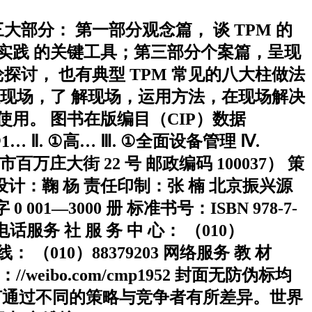
部分： 第一部分观念篇， 谈 TPM 的
 实践 的关键工具；第三部分个案篇，呈现
探讨， 也有典型 TPM 常见的八大柱做法
入现场，了 解现场，运用方法，在现场解决
使用。 图书在版编目（CIP）数据
. ①1… Ⅱ. ①高… Ⅲ. ①全面设备管理 Ⅳ.
市百万庄大街 22 号 邮政编码 100037） 策
计：鞠 杨 责任印制：张 楠 北京振兴源
0 001—3000 册 标准书号：ISBN 978-7-
话服务 社 服 务 中 心： （010）
热线： （010）88379203 网络服务 教 材
p：//weibo.com/cmp1952 封面无防伪标均
如何通过不同的策略与竞争者有所差异。世界