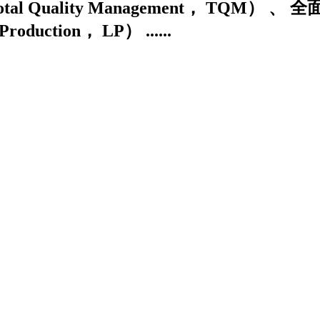
lity Management， TQM） 、 全面生 
uction， LP） ......