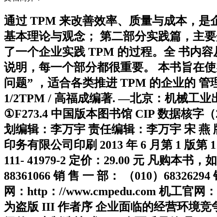
通过 TPM 来改善效率、质量与成本，是
基本理论与观念； 第二部分实践篇，主要介
了一个企业实践 TPM 的过程。全 书内
说明，每一个部分都很重要。 本书旨在使
问题” ，适合各类推进 TPM 的企业的
1/2TPM / 高福成编著. —北京：机械工业出版社，2
①F273.4 中国版本图书馆 CIP 数据核字（
划编辑：李万宇 责任编辑：李万宇 宋 燕
印务有限公司印刷 2013 年 6 月第 1 版第 1 次
111- 41979-2 定价：29.00 元 
88361066 销 售 一 部： （010）683262
网：http：//www.cmpedu.com 机工官网：
为盗版 III 作者序 企业面临的经营