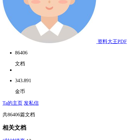
资料大王PDF
86406
文档
343.891
金币
Ta的主页
发私信
共
86406
篇文档
相关文档