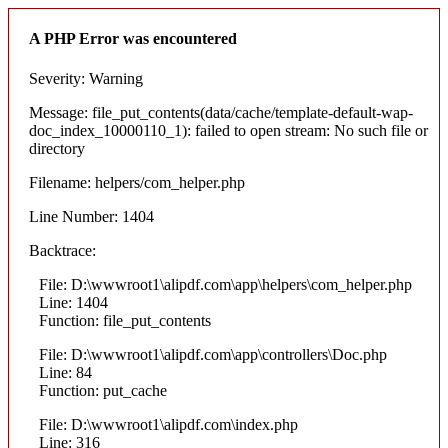
A PHP Error was encountered
Severity: Warning
Message: file_put_contents(data/cache/template-default-wap-
doc_index_10000110_1): failed to open stream: No such file or
directory
Filename: helpers/com_helper.php
Line Number: 1404
Backtrace:
File: D:\wwwroot1\alipdf.com\app\helpers\com_helper.php
Line: 1404
Function: file_put_contents
File: D:\wwwroot1\alipdf.com\app\controllers\Doc.php
Line: 84
Function: put_cache
File: D:\wwwroot1\alipdf.com\index.php
Line: 316