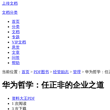
上传文档
文档分类
首页
分类
文档
专题
VIP文档
悬赏
文章
问答
帮助
当前位置：
首页
>
PDF图书
>
经管励志
>
管理
> 华为哲学：
华为哲学：任正非的企业之道
资料大王PDF
1 次阅读
3 次下载