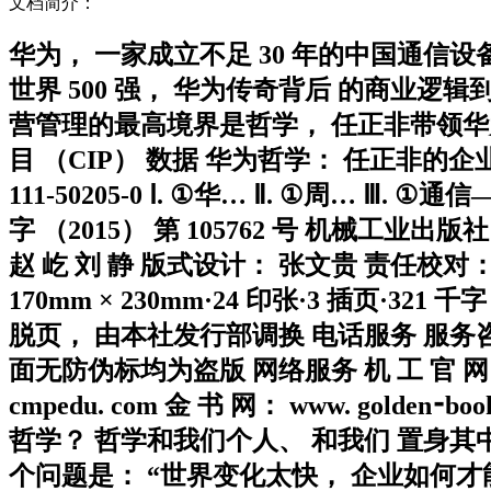
文档简介：
华为， 一家成立不足 30 年的中国通信设
世界 500 强， 华为传奇背后 的商业逻
营管理的最高境界是哲学， 任正非带领华
目 （CIP） 数据 华为哲学： 任正非的企业之道/ 
111-50205-0 Ⅰ. ①华… Ⅱ. ①周… Ⅲ
字 （2015） 第 105762 号 机械工业出
赵 屹 刘 静 版式设计： 张文贵 责任校对： 
170mm × 230mm·24 印张·3 插页·321 
脱页， 由本社发行部调换 电话服务 服务咨询热线： 
面无防伪标均为盗版 网络服务 机 工 官 网： www.
cmpedu. com 金 书 网： www. go
哲学？ 哲学和我们个人、 和我们 置身
个问题是： “世界变化太快， 企业如何