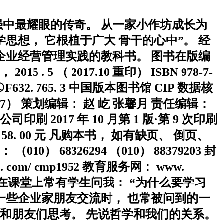
0 强中最耀眼的传奇。 从一家小作坊成长为
学思想， 它根植于广大 骨干的心中”。 经
企业经营管理实践的教科书。 图书在版编
5 （ 2017.10 重印） ISBN 978-7-
F632. 765. 3 中国版本图书馆 CIP 数据核
0037） 策划编辑： 赵 屹 张馨月 责任编辑：
 2017 年 10 月第 1 版·第 9 次印刷
 定价： 58. 00 元 凡购本书， 如有缺页、 倒页、
） 68326294 （010） 88379203 封
 com/ cmp1952 教育服务网： www.
就不能前进 在课堂上常有学生问我： “为什么要学习
与一些企业家朋友交流时， 也常被问到的一
人和朋友们思考。 先说哲学和我们的关系。