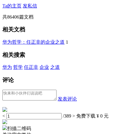
Ta的主页
发私信
共
86406
篇文档
相关文档
华为哲学：任正非的企业之道
1
相关搜索
华为
哲学
任正非
企业
之道
评论
发表评论
<
/389
>
免费下载
¥ 0 元
扫描二维码