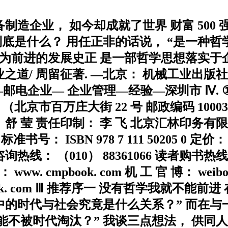
备制造企业， 如今却成就了世界 财富 50
辑到底是什么？ 用任正非的话说， “是一种哲
为前进的发展史正 是一部哲学思想落实于
周留征著. —北京： 机械工业出版社， 2015 . 
. ①通信—邮电企业— 企业管理—经验—深圳市 Ⅳ. ①
版社 （北京市百万庄大街 22 号 邮政编码 10
舒 莹 责任印制： 李 飞 北京汇林印务有限公司印刷
千字 标准书号： ISBN 978 7 111 50205 0
（010） 88361066 读者购书热线： （010
 cmpbook. com 机 工 官 博： weibo.
lden⁃book. com Ⅲ 推荐序一 没有哲学我
其中的时代与社会究竟是什么关系？” 而在
才能不被时代淘汰？” 我谈三点想法， 供同