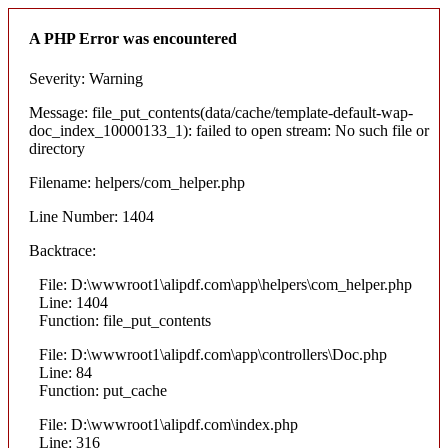
A PHP Error was encountered
Severity: Warning
Message: file_put_contents(data/cache/template-default-wap-
doc_index_10000133_1): failed to open stream: No such file or
directory
Filename: helpers/com_helper.php
Line Number: 1404
Backtrace:
File: D:\wwwroot1\alipdf.com\app\helpers\com_helper.php
Line: 1404
Function: file_put_contents
File: D:\wwwroot1\alipdf.com\app\controllers\Doc.php
Line: 84
Function: put_cache
File: D:\wwwroot1\alipdf.com\index.php
Line: 316