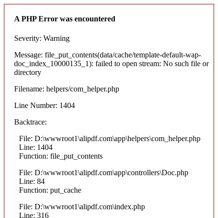
A PHP Error was encountered
Severity: Warning
Message: file_put_contents(data/cache/template-default-wap-
doc_index_10000135_1): failed to open stream: No such file or
directory
Filename: helpers/com_helper.php
Line Number: 1404
Backtrace:
File: D:\wwwroot1\alipdf.com\app\helpers\com_helper.php
Line: 1404
Function: file_put_contents
File: D:\wwwroot1\alipdf.com\app\controllers\Doc.php
Line: 84
Function: put_cache
File: D:\wwwroot1\alipdf.com\index.php
Line: 316