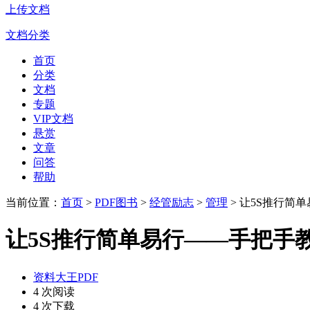
上传文档
文档分类
首页
分类
文档
专题
VIP文档
悬赏
文章
问答
帮助
当前位置：
首页
>
PDF图书
>
经管励志
>
管理
> 让5S推行简
让5S推行简单易行——手把手
资料大王PDF
4 次阅读
4 次下载