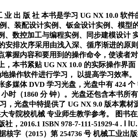
 械 工 业 出 版 社 本书是学习 UG NX 1
实例、装配设计实例、钣金设计实例、模型的
例、数控加工与编程实例、同步建模设计 
实例的安排次序采用由浅入深、循序渐进的原
点掌握内容和要用到的操作命令，使读者对
本书紧贴 UG NX 10.0 的实际操作
确地操作软件进行学习， 以提高学习效率。
多媒体 DVD 学习光盘，光盘中有 424 
 小时（1860 分 钟）。光盘还包含本书
习，光盘中特提供了 UG NX 9.0 版本
供大专院校机械 专业师生教学参考。 图书在版编
6.1 ISBN 978-7-111-51929-4 . Ⅰ
CIP 数据核字（2015）第 254736 号 机